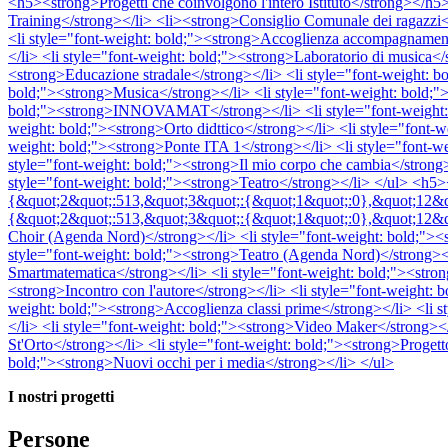
<h5><strong>Progetti che coinvolgono l'intero Istituto</strong></h5>
Training</strong></li> <li><strong>Consiglio Comunale dei ragazzi<
<li style="font-weight: bold;"><strong>Accoglienza accompagnamento
</li> <li style="font-weight: bold;"><strong>Laboratorio di musica</s
<strong>Educazione stradale</strong></li> <li style="font-weight: 
bold;"><strong>Musica</strong></li> <li style="font-weight: bold;"
bold;"><strong>INNOVAMAT</strong></li> <li style="font-weight: bo
weight: bold;"><strong>Orto didttico</strong></li> <li style="font-w
weight: bold;"><strong>Ponte ITA 1</strong></li> <li style="font-w
style="font-weight: bold;"><strong>Il mio corpo che cambia</strong>
style="font-weight: bold;"><strong>Teatro</strong></li> </ul> <h
{&quot;2&quot;:513,&quot;3&quot;:{&quot;1&quot;:0},&quot;12&quo
{&quot;2&quot;:513,&quot;3&quot;:{&quot;1&quot;:0},&quot;12&quot
Choir (Agenda Nord)</strong></li> <li style="font-weight: bold;"><
style="font-weight: bold;"><strong>Teatro (Agenda Nord)</strong></
Smartmatematica</strong></li> <li style="font-weight: bold;"><strong
<strong>Incontro con l'autore</strong></li> <li style="font-weight: 
weight: bold;"><strong>Accoglienza classi prime</strong></li> <li st
</li> <li style="font-weight: bold;"><strong>Video Maker</strong></l
St'Orto</strong></li> <li style="font-weight: bold;"><strong>Progett
bold;"><strong>Nuovi occhi per i media</strong></li> </ul>
I nostri progetti
Persone