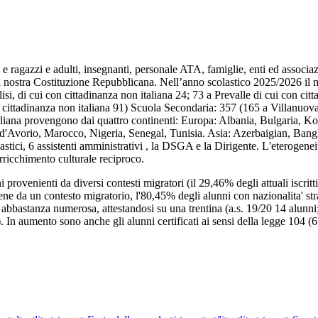
ragazzi e adulti, insegnanti, personale ATA, famiglie, enti ed associazio
a nostra Costituzione Repubblicana. Nell’anno scolastico 2025/2026 il 
lisi, di cui con cittadinanza non italiana 24; 73 a Prevalle di cui con ci
on cittadinanza non italiana 91) Scuola Secondaria: 357 (165 a Villanuova 
 italiana provengono dai quattro continenti: Europa: Albania, Bulgaria,
d'Avorio, Marocco, Nigeria, Senegal, Tunisia. Asia: Azerbaigian, Bangl
ici, 6 assistenti amministrativi , la DSGA e la Dirigente. L'eterogeneità
arricchimento culturale reciproco.
i provenienti da diversi contesti migratori (il 29,46% degli attuali iscrit
ene da un contesto migratorio, l'80,45% degli alunni con nazionalita' str
' abbastanza numerosa, attestandosi su una trentina (a.s. 19/20 14 alunni
 In aumento sono anche gli alunni certificati ai sensi della legge 104 (6