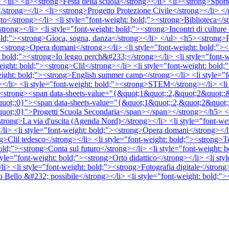
 <ul> <li><strong>Festa della scuola</strong></li> <li><strong>Sporte
/strong></li> <li><strong>Progetto Protezione Civile</strong></li> <
</strong></li> <li style="font-weight: bold;"><strong>Biblioteca</st
trong></li> <li style="font-weight: bold;"><strong>Incontri di culture 
bold;"><strong>Gioca, sogna, danza</strong></li> </ul> <h5><strong>Pr
><strong>Opera domani</strong></li> <li style="font-weight: bold;"><s
ld;"><strong>Io leggo perch&#233;</strong></li> <li style="font-we
eight: bold;"><strong>Clil</strong></li> <li style="font-weight: bold;"
eight: bold;"><strong>English summer camp</strong></li> <li style="fo
</li> <li style="font-weight: bold;"><strong>STEM</strong></li> <li 
5><strong><span data-sheets-value="{&quot;1&quot;:2,&quot;2&quot;:
t;:0}"><span data-sheets-value="{&quot;1&quot;:2,&quot;2&quot;:&
;:0}">Progetti Scuola Secondaria</span></span></strong></h5> <ul> <
strong>La via d'uscita (Agenda Nord)</strong></li> <li style="font-w
li> <li style="font-weight: bold;"><strong>Opera domani</strong></li
>Clil tedesco</strong></li> <li style="font-weight: bold;"><strong>Te
bold;"><strong>Conta sul futuro</strong></li> <li style="font-weight: b
yle="font-weight: bold;"><strong>Orto didattico</strong></li> <li sty
i> <li style="font-weight: bold;"><strong>Fotografia digitale</strong
o Bello &#232; possibile</strong></li> <li style="font-weight: bold;">