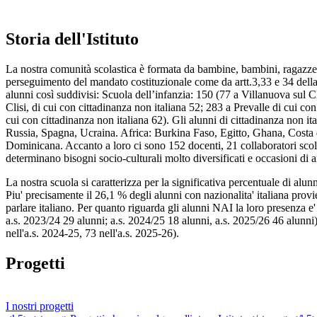
Storia dell'Istituto
La nostra comunità scolastica è formata da bambine, bambini, ragazze e 
perseguimento del mandato costituzionale come da artt.3,33 e 34 dell
alunni così suddivisi: Scuola dell’infanzia: 150 (77 a Villanuova sul C
Clisi, di cui con cittadinanza non italiana 52; 283 a Prevalle di cui c
cui con cittadinanza non italiana 62). Gli alunni di cittadinanza non
Russia, Spagna, Ucraina. Africa: Burkina Faso, Egitto, Ghana, Costa 
Dominicana. Accanto a loro ci sono 152 docenti, 21 collaboratori scolast
determinano bisogni socio-culturali molto diversificati e occasioni di 
La nostra scuola si caratterizza per la significativa percentuale di alunn
Piu' precisamente il 26,1 % degli alunni con nazionalita' italiana provi
parlare italiano. Per quanto riguarda gli alunni NAI la loro presenza e
a.s. 2023/24 29 alunni; a.s. 2024/25 18 alunni, a.s. 2025/26 46 alunni).
nell'a.s. 2024-25, 73 nell'a.s. 2025-26).
Progetti
I nostri progetti