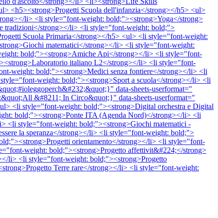
llo d'ascolto</strong></li> <li><strong>Life Skills
/ul> <h5><strong>Progetti Scuola dell'infanzia</strong></h5> <ul>
rong></li> <li style="font-weight: bold;"><strong>Yoga</strong>
e tradizioni</strong></li> <li style="font-weight: bold;">
ogetti Scuola Primaria</strong></h5> <ul> <li style="font-weight:
trong>Giochi matematici</strong></li> <li style="font-weight:
ight: bold;"><strong>Amiche Api</strong></li> <li style="font-
><strong>Laboratorio italiano L2</strong></li> <li style="font-
nt-weight: bold;"><strong>Medici senza fontiere</strong></li> <li
style="font-weight: bold;"><strong>Sport a scuola</strong></li> <li
&quot;#ioleggoperch&#232;&quot;}" data-sheets-userformat="
quot;All &#8211; In Circo&quot;}" data-sheets-userformat="
li style="font-weight: bold;"><strong>Digital orchestra e Digital
eight: bold;"><strong>Ponte ITA (Agenda Nord)</strong></li> <li
> <li style="font-weight: bold;"><strong>Giochi matematici -
ssere la speranza</strong></li> <li style="font-weight: bold;">
old;"><strong>Progetti orientamento</strong></li> <li style="font-
le="font-weight: bold;"><strong>Progetto affettivit&#224;</strong>
></li> <li style="font-weight: bold;"><strong>Progetto
<strong>Progetto Terre rare</strong></li> <li style="font-weight: