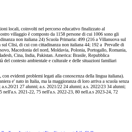
ni locali, coinvolti nel percorso educativo finalizzato al
nostro villaggio è composto da 1158 persone di cui 1006 sono gli
ttadinanza non italiana 24) Scuola Primaria: 499 (216 a Villanuova sul
sul Clisi, di cui con cittadinanza non italiana 44; 192 a Prevalle di
 Kosovo, Macedonia del nord, Moldavia, Polonia, Portogallo, Romania,
adesh, Cina, India, Pakistan. America: Brasile, Repubblica
 del contesto ambientale e culturale e delle situazioni familiari
ti, con evidenti problemi legati alla conoscenza della lingua italiana).
aniera e' nato in Italia, ma la maggioranza di loro arriva a scuola senza
; a.s.20/21 27 alunni; a.s. 2021/22 24 alunni; a.s. 2022/23 34 alunni;
5 nell'a.s. 2021-22, 75 nell'a.s. 2022-23, 80 nell.a.s 2023-24, 72