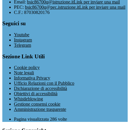
Email:
bsic86700q@istruzione.it
Link per inviare una mail
PEC:
bsic86700q@pec.istruzione.it
Link per inviare una mail
C.F.: 87030820176
Seguici su
Youtube
Instagram
Telegram
Sezione Link Utili
Cookie policy
Note legali
Informativa Privacy
Ufficio Relazioni con il Pubblico
Dichiarazione di accessibilità
Obiettivi di accessibilità
Whistleblowing
Gestione consensi cookie
Amministrazione trasparente
Pagina visualizzata
286
volte