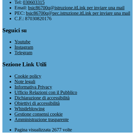
Tel:
030603315
Email:
bsic86700q@istruzione.it
Link per inviare una mail
PEC:
bsic86700q@pec.istruzione.it
Link per inviare una mail
C.F.: 87030820176
Seguici su
Youtube
Instagram
Telegram
Sezione Link Utili
Cookie policy
Note legali
Informativa Privacy
Ufficio Relazioni con il Pubblico
Dichiarazione di accessibilità
Obiettivi di accessibilità
Whistleblowing
Gestione consensi cookie
Amministrazione trasparente
Pagina visualizzata
2677
volte