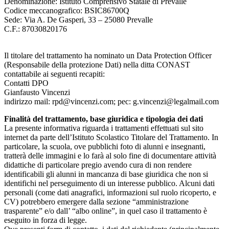
Denominazione: Istituto Comprensivo Statale di Prevalle
Codice meccanografico: BSIC86700Q
Sede: Via A. De Gasperi, 33 – 25080 Prevalle
C.F.: 87030820176
Il titolare del trattamento ha nominato un Data Protection Officer
(Responsabile della protezione Dati) nella ditta CONAST
contattabile ai seguenti recapiti:
Contatti DPO
Gianfausto Vincenzi
indirizzo mail: rpd@vincenzi.com; pec: g.vincenzi@legalmail.com
Finalità del trattamento, base giuridica e tipologia dei dati
La presente informativa riguarda i trattamenti effettuati sul sito
internet da parte dell’Istituto Scolastico Titolare del Trattamento. In
particolare, la scuola, ove pubblichi foto di alunni e insegnanti,
tratterà delle immagini e lo farà al solo fine di documentare attività
didattiche di particolare pregio avendo cura di non rendere
identificabili gli alunni in mancanza di base giuridica che non si
identifichi nel perseguimento di un interesse pubblico. Alcuni dati
personali (come dati anagrafici, informazioni sul ruolo ricoperto, e
CV) potrebbero emergere dalla sezione “amministrazione
trasparente” e/o dall’ “albo online”, in quel caso il trattamento è
eseguito in forza di legge.