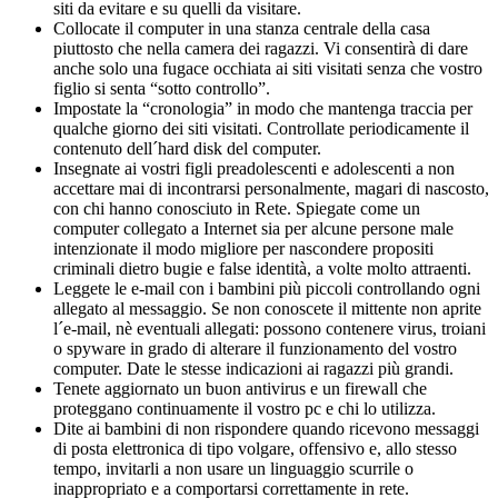
siti da evitare e su quelli da visitare.
Collocate il computer in una stanza centrale della casa
piuttosto che nella camera dei ragazzi. Vi consentirà di dare
anche solo una fugace occhiata ai siti visitati senza che vostro
figlio si senta “sotto controllo”.
Impostate la “cronologia” in modo che mantenga traccia per
qualche giorno dei siti visitati. Controllate periodicamente il
contenuto dell´hard disk del computer.
Insegnate ai vostri figli preadolescenti e adolescenti a non
accettare mai di incontrarsi personalmente, magari di nascosto,
con chi hanno conosciuto in Rete. Spiegate come un
computer collegato a Internet sia per alcune persone male
intenzionate il modo migliore per nascondere propositi
criminali dietro bugie e false identità, a volte molto attraenti.
Leggete le e-mail con i bambini più piccoli controllando ogni
allegato al messaggio. Se non conoscete il mittente non aprite
l´e-mail, nè eventuali allegati: possono contenere virus, troiani
o spyware in grado di alterare il funzionamento del vostro
computer. Date le stesse indicazioni ai ragazzi più grandi.
Tenete aggiornato un buon antivirus e un firewall che
proteggano continuamente il vostro pc e chi lo utilizza.
Dite ai bambini di non rispondere quando ricevono messaggi
di posta elettronica di tipo volgare, offensivo e, allo stesso
tempo, invitarli a non usare un linguaggio scurrile o
inappropriato e a comportarsi correttamente in rete.