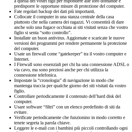
a quella dei vostri figli per rispondere alle loro domande e
predisporre le opportune misure di protezione del computer.
Fate regolari backup dei dati più importanti.
Collocate il computer in una stanza centrale della casa
piuttosto che nella camera dei ragazzi. Vi consentirà di dare
anche solo una fugace occhiata ai siti visitati senza che vostro
figlio si senta “sotto controllo”.
Installate un buon antivirus. Aggiornate e scaricate le nuove
versioni dei programmi per rendere permanente la protezione
del computer.
Usate un firewall come “gatekeeper” tra il vostro computer e
Internet.
I Firewall sono essenziali per chi ha una connessione ADSL o
via cavo, ma sono preziosi anche per chi utilizza la
connessione telefonica.
Impostate la “cronologia” di navigazione in modo che
mantenga traccia per qualche giorno dei siti visitati da vostro
figlio.
Controllare periodicamente il contenuto dell’hard disk del
computer.
Usare software “filtri” con un elenco predefinito di siti da
evitare.
Verificate periodicamente che funzionino in modo corretto e
tenete segreta la parola chiave.
Leggere le e-mail con i bambini più piccoli controllando ogni