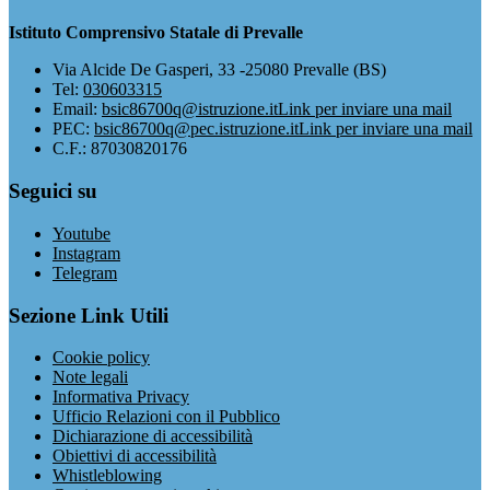
Istituto Comprensivo Statale di Prevalle
Via Alcide De Gasperi, 33 -25080 Prevalle (BS)
Tel:
030603315
Email:
bsic86700q@istruzione.it
Link per inviare una mail
PEC:
bsic86700q@pec.istruzione.it
Link per inviare una mail
C.F.: 87030820176
Seguici su
Youtube
Instagram
Telegram
Sezione Link Utili
Cookie policy
Note legali
Informativa Privacy
Ufficio Relazioni con il Pubblico
Dichiarazione di accessibilità
Obiettivi di accessibilità
Whistleblowing