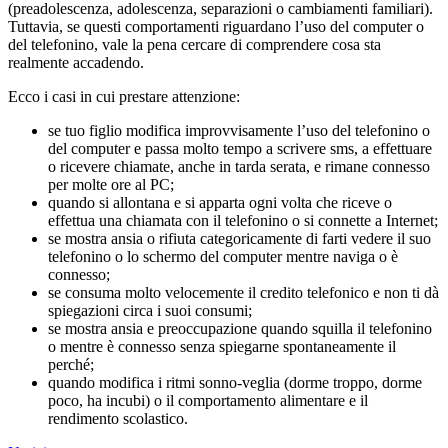
(preadolescenza, adolescenza, separazioni o cambiamenti familiari).
Tuttavia, se questi comportamenti riguardano l’uso del computer o
del telefonino, vale la pena cercare di comprendere cosa sta
realmente accadendo.
Ecco i casi in cui prestare attenzione:
se tuo figlio modifica improvvisamente l’uso del telefonino o
del computer e passa molto tempo a scrivere sms, a effettuare
o ricevere chiamate, anche in tarda serata, e rimane connesso
per molte ore al PC;
quando si allontana e si apparta ogni volta che riceve o
effettua una chiamata con il telefonino o si connette a Internet;
se mostra ansia o rifiuta categoricamente di farti vedere il suo
telefonino o lo schermo del computer mentre naviga o è
connesso;
se consuma molto velocemente il credito telefonico e non ti dà
spiegazioni circa i suoi consumi;
se mostra ansia e preoccupazione quando squilla il telefonino
o mentre è connesso senza spiegarne spontaneamente il
perché;
quando modifica i ritmi sonno-veglia (dorme troppo, dorme
poco, ha incubi) o il comportamento alimentare e il
rendimento scolastico.