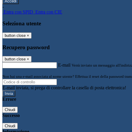
-
Entra con SPID
Entra con CIE
Seleziona utente
button close
×
Recupero password
button close
×
E-mail
Verrà inviato un messaggio all'indirizz
Non hai una e-mail associata al nome utente? Effettua il reset della password tram
E-mail inviata, si prega di controllare la casella di posta elettronica!
Errore
Chiudi
Successo
Chiudi
Informazione