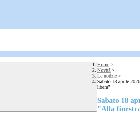
Home
>
Novità
>
Le notizie
>
Sabato 18 aprile 2026
libera"
Sabato 18 apr
"Alla finestr