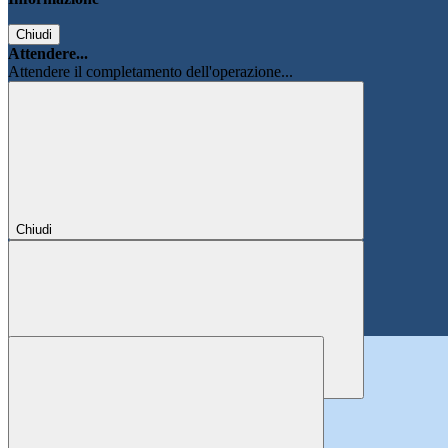
Chiudi
Attendere...
Attendere il completamento dell'operazione...
Chiudi
Chiudi
Conferma
Annulla
Conferma