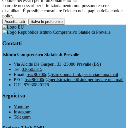
Cookie necessari per il funzionamento
I cookie necessari per il funzionamento non possono essere
disabilitati. È possibile consultare l'elenco nella pagina della cookie
policy.
Accetta tutti
Salva le preferenze
Istituto Comprensivo Statale di Prevalle
Contatti
Istituto Comprensivo Statale di Prevalle
Via Alcide De Gasperi, 33 -25080 Prevalle (BS)
Tel:
030603315
Email:
bsic86700q@istruzione.it
Link per inviare una mail
PEC:
bsic86700q@pec.istruzione.it
Link per inviare una mail
C.F.: 87030820176
Seguici su
Youtube
Instagram
Telegram