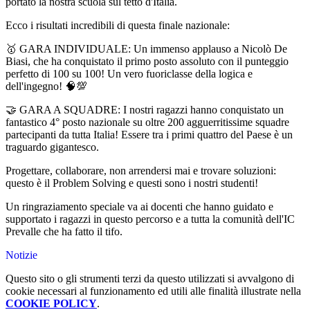
portato la nostra scuola sul tetto d'Italia.
Ecco i risultati incredibili di questa finale nazionale:
🥇 GARA INDIVIDUALE: Un immenso applauso a Nicolò De
Biasi, che ha conquistato il primo posto assoluto con il punteggio
perfetto di 100 su 100! Un vero fuoriclasse della logica e
dell'ingegno! 🧠💯
🤝 GARA A SQUADRE: I nostri ragazzi hanno conquistato un
fantastico 4° posto nazionale su oltre 200 agguerritissime squadre
partecipanti da tutta Italia! Essere tra i primi quattro del Paese è un
traguardo gigantesco.
Progettare, collaborare, non arrendersi mai e trovare soluzioni:
questo è il Problem Solving e questi sono i nostri studenti!
Un ringraziamento speciale va ai docenti che hanno guidato e
supportato i ragazzi in questo percorso e a tutta la comunità dell'IC
Prevalle che ha fatto il tifo.
Notizie
Questo sito o gli strumenti terzi da questo utilizzati si avvalgono di
cookie necessari al funzionamento ed utili alle finalità illustrate nella
COOKIE POLICY
.