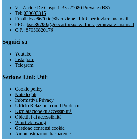
Via Alcide De Gasperi, 33 -25080 Prevalle (BS)
Tel:
030603315
Email:
bsic86700q@istruzione.it
Link per inviare una mail
PEC:
bsic86700q@pec.istruzione.it
Link per inviare una mail
C.F.: 87030820176
Seguici su
Youtube
Instagram
Telegram
Sezione Link Utili
Cookie policy
Note legali
Informativa Privacy
Ufficio Relazioni con il Pubblico
Dichiarazione di accessibilità
Obiettivi di accessibilità
Whistleblowing
Gestione consensi cookie
Amministrazione trasparente