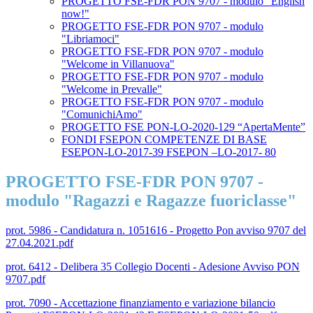
PROGETTO FSE-FDR PON 9707 - modulo "English
now!"
PROGETTO FSE-FDR PON 9707 - modulo
"Libriamoci"
PROGETTO FSE-FDR PON 9707 - modulo
"Welcome in Villanuova"
PROGETTO FSE-FDR PON 9707 - modulo
"Welcome in Prevalle"
PROGETTO FSE-FDR PON 9707 - modulo
"ComunichiAmo"
PROGETTO FSE PON-LO-2020-129 “ApertaMente”
FONDI FSEPON COMPETENZE DI BASE
FSEPON-LO-2017-39 FSEPON –LO-2017- 80
PROGETTO FSE-FDR PON 9707 -
modulo "Ragazzi e Ragazze fuoriclasse"
prot. 5986 - Candidatura n. 1051616 - Progetto Pon avviso 9707 del
27.04.2021.pdf
prot. 6412 - Delibera 35 Collegio Docenti - Adesione Avviso PON
9707.pdf
prot. 7090 - Accettazione finanziamento e variazione bilancio