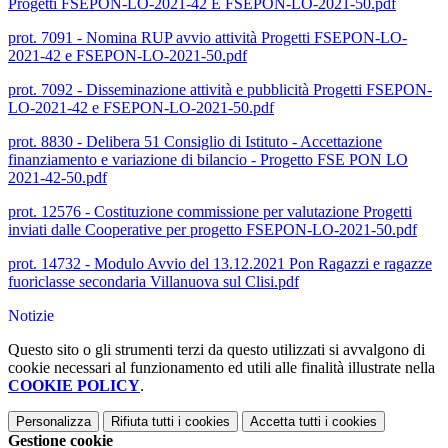
Progetti FSEPON-LO-2021-42 E FSEPON-LO-2021-50.pdf
prot. 7091 - Nomina RUP avvio attività Progetti FSEPON-LO-
2021-42 e FSEPON-LO-2021-50.pdf
prot. 7092 - Disseminazione attività e pubblicità Progetti FSEPON-
LO-2021-42 e FSEPON-LO-2021-50.pdf
prot. 8830 - Delibera 51 Consiglio di Istituto - Accettazione
finanziamento e variazione di bilancio - Progetto FSE PON LO
2021-42-50.pdf
prot. 12576 - Costituzione commissione per valutazione Progetti
inviati dalle Cooperative per progetto FSEPON-LO-2021-50.pdf
prot. 14732 - Modulo Avvio del 13.12.2021 Pon Ragazzi e ragazze
fuoriclasse secondaria Villanuova sul Clisi.pdf
Notizie
Questo sito o gli strumenti terzi da questo utilizzati si avvalgono di
cookie necessari al funzionamento ed utili alle finalità illustrate nella
COOKIE POLICY
.
Personalizza
Rifiuta tutti
i cookies
Accetta tutti
i cookies
Gestione cookie