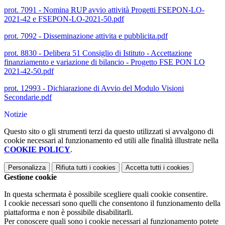
prot. 7091 - Nomina RUP avvio attività Progetti FSEPON-LO-
2021-42 e FSEPON-LO-2021-50.pdf
prot. 7092 - Disseminazione attivita e pubblicita.pdf
prot. 8830 - Delibera 51 Consiglio di Istituto - Accettazione
finanziamento e variazione di bilancio - Progetto FSE PON LO
2021-42-50.pdf
prot. 12993 - Dichiarazione di Avvio del Modulo Visioni
Secondarie.pdf
Notizie
Questo sito o gli strumenti terzi da questo utilizzati si avvalgono di
cookie necessari al funzionamento ed utili alle finalità illustrate nella
COOKIE POLICY
.
Personalizza
Rifiuta tutti
i cookies
Accetta tutti
i cookies
Gestione cookie
In questa schermata è possibile scegliere quali cookie consentire.
I cookie necessari sono quelli che consentono il funzionamento della
piattaforma e non è possibile disabilitarli.
Per conoscere quali sono i cookie necessari al funzionamento potete